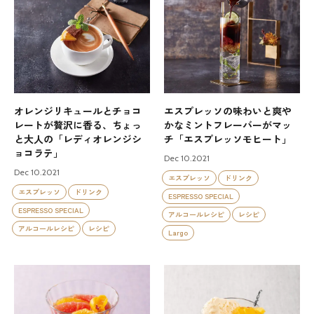
オレンジリキュールとチョコ
エスプレッソの味わいと爽や
レートが贅沢に香る、ちょっ
かなミントフレーバーがマッ
と大人の「レディオレンジシ
チ「エスプレッソモヒート」
ョコラテ」
Dec 10.2021
Dec 10.2021
エスプレッソ
ドリンク
エスプレッソ
ドリンク
ESPRESSO SPECIAL
ESPRESSO SPECIAL
アルコールレシピ
レシピ
アルコールレシピ
レシピ
Largo