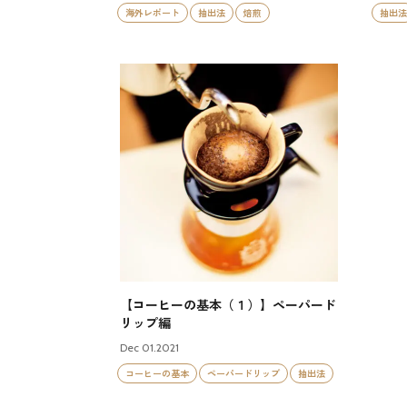
海外レポート
抽出法
焙煎
抽出法
【コーヒーの基本（１）】ペーパード
リップ編
Dec 01.2021
コーヒーの基本
ペーパードリップ
抽出法