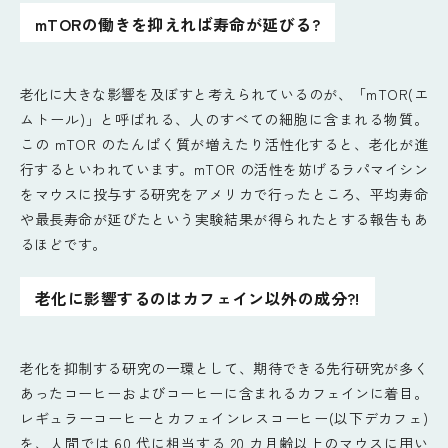
mTORの働きを抑えれば寿命が延びる?
老化に大きな影響を及ぼすと考えられているのが、「mTOR(エ
ムトール)」と呼ばれる、人のすべての細胞に含まれる物質。
この mTOR のたんぱく質が増えたり活性化すると、老化が進
行するといわれています。mTOR の活性を妨げるラパマイシン
をマウスに投与する研究をアメリカで行ったところ、平均寿命
や最長寿命が延びたという実験結果が得られたとする報告もあ
るほどです。
老化に影響するのはカフェイン以外の成分?!
老化を抑制する研究の一環として、期待できる先行研究が多く
あったコーヒーおよびコーヒーに含まれるカフェインに着目。
レギュラーコーヒーとカフェインレスコーヒー(以下デカフェ)
を、人間では 60 代に相当する 20 カ月齢以上のマウスに用い