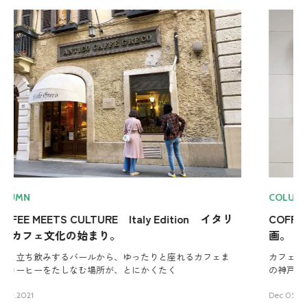
COLUMN
n イタリ
COFFEE MEETS CULTURE コーヒーが主題の絵
画。
フェま
カフェやコーヒーをモチーフとした絵画は多い。今回は UC
の神戸本社ロビー、コーヒー博物館など
Dec 05.2021