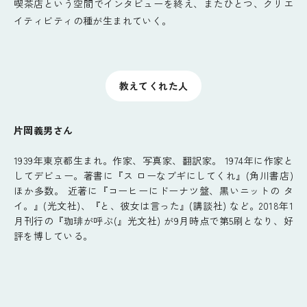
喫茶店という空間でインタビューを終え、またひとつ、クリエ
イティビティの種が生まれていく。
教えてくれた人
片岡義男さん
1939年東京都生まれ。作家、写真家、翻訳家。 1974年に作家と
してデビュー。著書に『ス ローなブギにしてくれ』(角川書店)
ほか多数。 近著に『コーヒーにドーナツ盤、黒いニットの タ
イ。』(光文社)、『と、彼女は言った』(講談社) など。2018年1
月刊行の『珈琲が呼ぶ(』光文社) が9月時点で第5刷となり、好
評を博している。