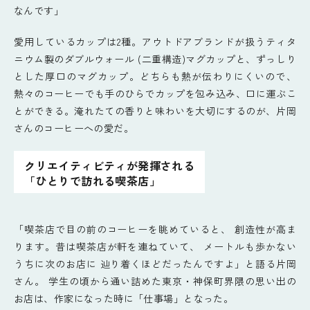
なんです」
愛用しているカップは2種。アウトドアブランドが扱うティタ
ニウム製のダブルウォール (二重構造)マグカップと、ずっしり
とした厚口のマグカップ。どちらも熱が伝わりにくいので、
熱々のコーヒーでも手のひらでカップを包み込み、口に運ぶこ
とができる。淹れたての香りと味わいを大切にするのが、片岡
さんのコーヒーへの愛だ。
クリエイティビティが発揮される
「ひとりで訪れる喫茶店」
「喫茶店で目の前のコーヒーを眺めていると、 創造性が高ま
ります。昔は喫茶店が軒を連ねていて、 メートルも歩かない
うちに次のお店に 辿り着くほどだったんですよ」と語る片岡
さん。 学生の頃から通い詰めた東京・神保町界隈の思い出の
お店は、作家になった時に「仕事場」となった。