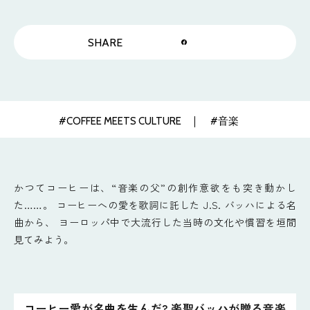
SHARE
#COFFEE MEETS CULTURE
#音楽
かつてコーヒーは、“音楽の父”の創作意欲をも突き動かし
た……。 コーヒーへの愛を歌詞に託した J.S. バッハによる名
曲から、 ヨーロッパ中で大流行した当時の文化や慣習を垣間
見てみよう。
コーヒー愛が名曲を生んだ? 楽聖バッハが贈る音楽