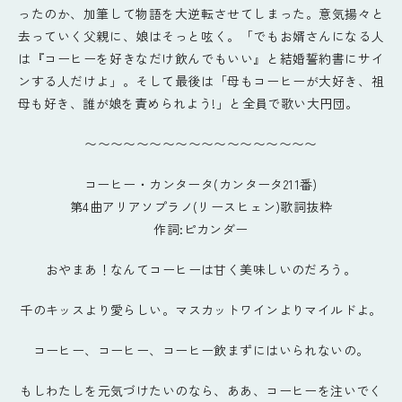
ったのか、加筆して物語を大逆転させてしまった。意気揚々と
去っていく父親に、娘はそっと呟く。「でもお婿さんになる人
は『コーヒーを好きなだけ飲んでもいい』と結婚誓約書にサイ
ンする人だけよ」。そして最後は「母もコーヒーが大好き、祖
母も好き、誰が娘を責められよう!」と全員で歌い大円団。
〜〜〜〜〜〜〜〜〜〜〜〜〜〜〜〜〜〜
コーヒー・カンタータ(カンタータ211番)
第4曲アリアソプラノ(リースヒェン)歌詞抜粋
作詞:ピカンダー
おやまあ！なんてコーヒーは甘く美味しいのだろう。
千のキッスより愛らしい。マスカットワインよりマイルドよ。
コーヒー、コーヒー、コーヒー飲まずにはいられないの。
もしわたしを元気づけたいのなら、ああ、コーヒーを注いでく