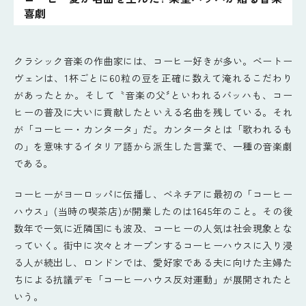
喜劇
クラシック音楽の作曲家には、コーヒー好きが多い。ベートー
ヴェンは、1杯ごとに60粒の豆を正確に数えて淹れるこだわり
があったとか。そして〝音楽の父〞といわれるバッハも、コー
ヒーの普及に大いに貢献したといえる名曲を残している。それ
が「コーヒー・カンタータ」だ。カンタータとは「歌われるも
の」を意味するイタリア語から派生した言葉で、一種の音楽劇
である。
コーヒーがヨーロッパに伝播し、ベネチアに最初の「コーヒー
ハウス」(当時の喫茶店)が開業したのは1645年のこと。その後
数年で一気に近隣国にも波及、コーヒーの人気は社会現象とな
っていく。街中に次々とオープンするコーヒーハウスに入り浸
る人が続出し、ロンドンでは、愛好家である夫に向けた主婦た
ちによる抗議デモ「コーヒーハウス反対運動」が展開されたと
いう。