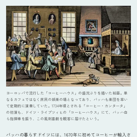
ヨーロッパで流行した「コーヒーハウス」の盛況ぶりを描いた絵画。単
なるカフェではなく庶民の娯楽の場となっており、バッハも楽団を率い
て定期的に演奏していた。1734年頃とされる「コーヒー・カンタータ」
の初演も、ドイツ・ライプツィヒの「コーヒーハウス」にて、バッハ自
ら指揮棒を振り、この風刺喜劇を観客に届けたという。
バッハの暮らすドイツには、1670年に初めてコーヒーが輸入さ