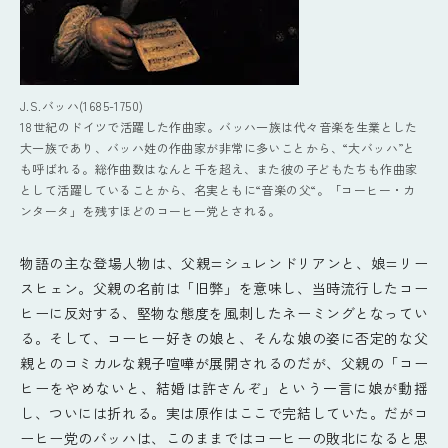
J.S.バッハ(1685-1750)
18世紀のドイツで活躍した作曲家。バッハ一族は代々音楽を生業とした
大一族であり、バッハ姓の作曲家が非常に多いことから、“大バッハ”と
も呼ばれる。総作曲数はなんと千を超え、また彼の子どもたちも作曲家
として活躍していることから、名実ともに“音楽の父“。「コーヒー・カ
ンタータ」を残すほどのコーヒー党とされる。
物語の主な登場人物は、父親=シュレンドリアンと、娘=リー
スヒェン。父親の名前は「旧弊」を意味し、当時流行したコー
ヒーに反対する、堅物な態度を風刺したネーミングとなってい
る。そして、コーヒー好きの娘と、そんな娘の姿に否定的な父
親とのコミカルな親子喧嘩が展開されるのだが、父親の「コー
ヒーをやめないと、結婚は許さんぞ」という一言に娘が動揺
し、ついには折れる。実は原作はここで完結していた。だがコ
ーヒー党のバッハは、このままではコーヒーの敗北になると思