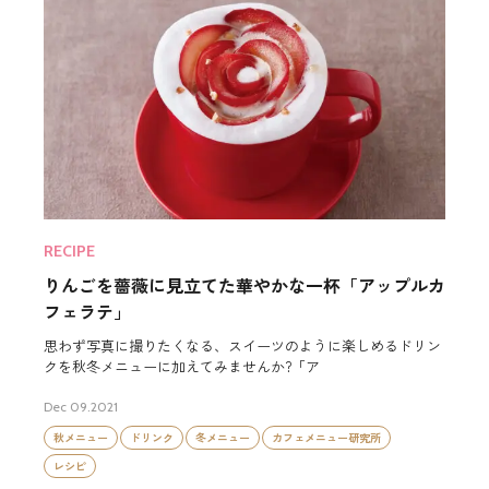
RECIPE
てた華やかな一杯「アップルカ
色彩豊かにトッピング！
ずきの甘酒ラテ」
る、スイーツのように楽しめるドリン
思わず写真に撮りたくなる、ス
てみませんか?「ア
クを秋冬メニューに加えてみませ
Dec 09.2021
メニュー
カフェメニュー研究所
秋メニュー
ドリンク
冬メニュー
レシピ