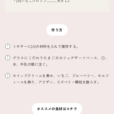
・[A]いちごシロップ………大さじ2
作り方
ミキサーに[A]の材料を入れて撹拌する。
1
グラスにこだわりたまごのカフェデザートベース、①、
2
氷、牛乳の順に注ぐ。
ホイップクリームを乗せ、いちご、ブルーベリー、セルフ
3
ィーユを飾り、アラザン、ラズベリー顆粒を散らす。
オススメの食材はコチラ