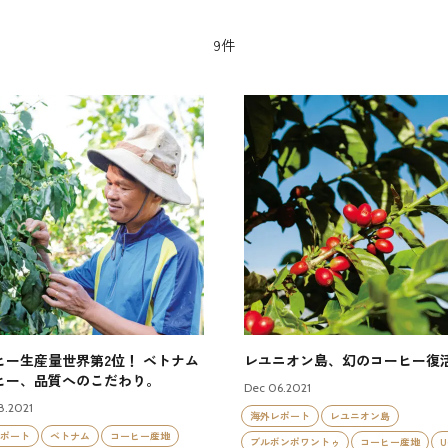
9件
ヒー生産量世界第2位！ ベトナム
レユニオン島、幻のコーヒー復
ヒー、品質へのこだわり。
Dec 06.2021
8.2021
海外レポート
レユニオン島
ポート
ベトナム
コーヒー産地
ブルボンポワントゥ
コーヒー産地
U