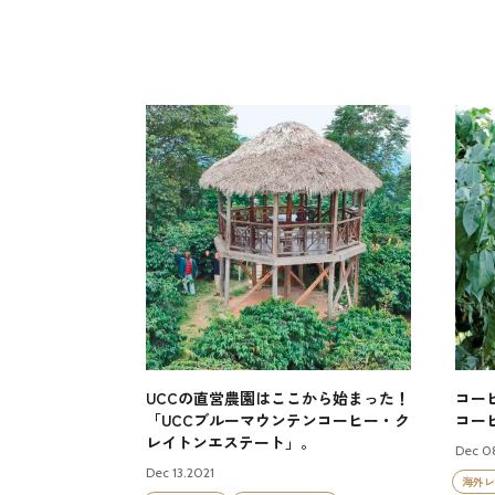
UCCの直営農園はここから始まった！
コー
「UCCブルーマウンテンコーヒー・ク
コー
レイトンエステート」。
Dec 0
Dec 13.2021
海外レ