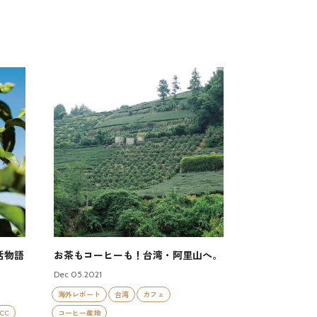
活物語
お茶もコーヒーも！台湾・阿里山へ。
Dec 05.2021
海外レポート
台湾
カフェ
CC
コーヒー産地