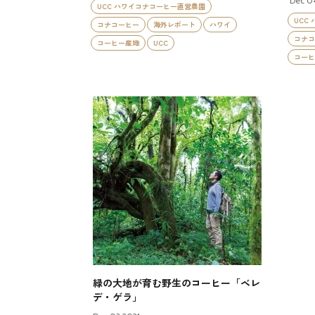
Dec 0
UCC ハワイコナコーヒー直営農園
UCC
コナコーヒー
海外レポート
ハワイ
コナコ
コーヒー産地
UCC
コーヒ
緑の大地が育む野生のコーヒー「ベレ
デ・ゲラ」