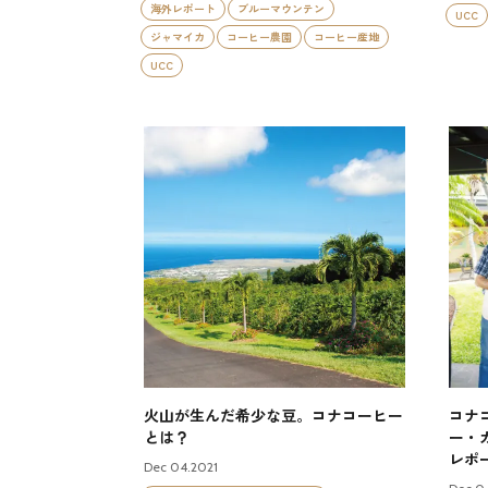
海外レポート
ブルーマウンテン
UCC
ジャマイカ
コーヒー農園
コーヒー産地
UCC
火山が生んだ希少な豆。コナコーヒー
コナ
とは？
ー・
レポ
Dec 04.2021