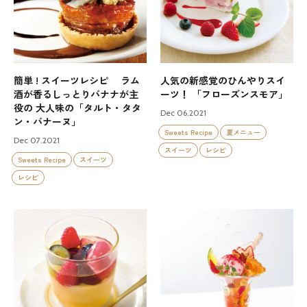
簡単 ! スイーツレシピ ラム
人気の新感覚のひんやりスイ
酒が香るしっとりバナナが主
ーツ！ 「フローズンスモア」
役の 大人味の「タルト・タタ
Dec 06.2021
ン・バナーヌ」
Sweets Recipe
夏メニュー
Dec 07.2021
スイーツ
レシピ
Sweets Recipe
スイーツ
レシピ