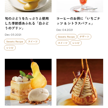
旬のぶどうをたっぷりと使用
コーヒーのお供に「いちごナ
した季節感あふれる「白ぶど
ッツ & シトラスパフェ」
うのプリン」
Dec 04.2021
Dec 05.2021
Sweets Recipe
デザート
Sweets Recipe
スイーツ
スイーツ
レシピ
レシピ