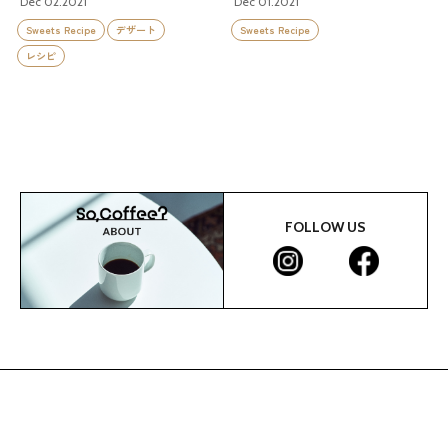
Dec 02.2021
Dec 01.2021
Sweets Recipe
デザート
Sweets Recipe
レシピ
FOLLOW US