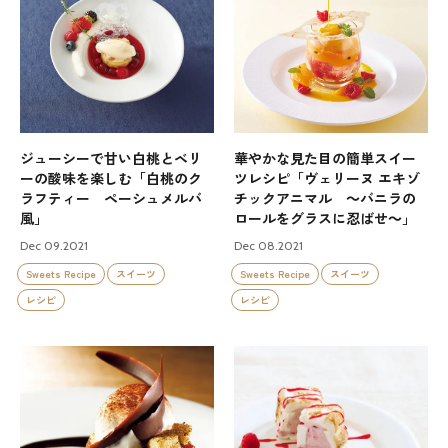
ジューシーで甘い白桃とベリ
華やかな見た目の簡単スイー
ーの酸味を楽しむ「白桃のク
ツレシピ「ヴェリーヌ エキゾ
ラフティー ペーシュメルバ
チックアニマル ～バニラの
風」
ロールをグラスに忍ばせ～」
Dec 09.2021
Dec 08.2021
Sweets Recipe
スイーツ
Sweets Recipe
スイーツ
レシピ
レシピ