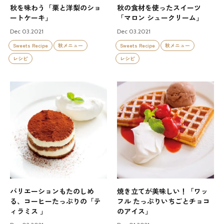
秋を味わう「栗と洋梨のショ
秋の食材を使ったスイーツ
ートケーキ」
「マロン シュークリーム」
Dec 03.2021
Dec 03.2021
Sweets Recipe
秋メニュー
Sweets Recipe
秋メニュー
レシピ
レシピ
バリエーションもたのしめ
焼き立てが美味しい！「ワッ
る、コーヒーたっぷりの「テ
フル たっぷりいちごとチョコ
ィラミス 」
のアイス」