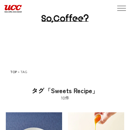
TOP
>
TAG
タグ「Sweets Recipe」
10件