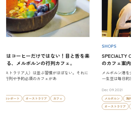
SHOPS
SPECIALTY COFFEE in MELBOURNE メルボルン
のカフェ案内。
メルボルン港を介してオーストラリア国内に輸入されるコーヒ
ー生豆は毎日約30トン。これは約300万
Dec 09.2021
メルボルン
海外レポート
スペシャルティーコーヒー
オーストラリア
カフェ