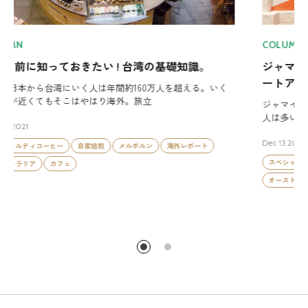
COLUMN
ジャマイカならではのレゲエミュージック＆ストリ
ートアート。
ジャマイカといえば“レゲエの神様”、ボブ・マーリーが浮かぶ
人は多いはず。ジャマイカ人にとって、音
Dec 13.2021
スペシャルティコーヒー
自家焙煎
メルボルン
海外レポート
オーストラリア
カフェ