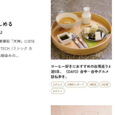
楽しめる
H』
華街「天神」に2016
om TECH（リシンク カ
お馴染みの…
コーヒー好きにおすすめの台湾巡り4
泊5日。 《DAY3》台中・台中グルメ
訪ね歩き。
#グルメ
#海外レポート
#観光
#台湾
#カフェ