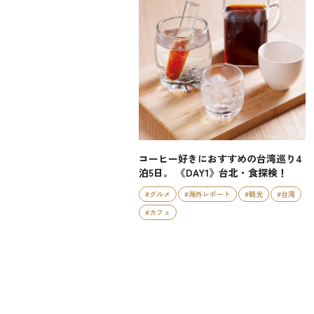
コーヒー好きにおすすめの台湾巡り4
泊5日。 《DAY1》台北・食探検！
#グルメ
#海外レポート
#観光
#台湾
#カフェ