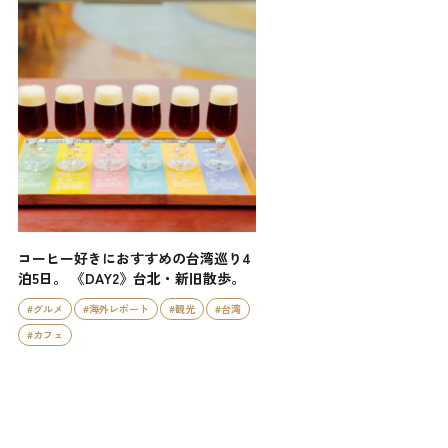
コーヒー好きにおすすめの台湾巡り4
泊5日。 《DAY2》台北・新旧散歩。
#グルメ
#海外レポート
#観光
#台湾
#カフェ